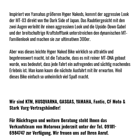
Inspiriert von Yamahas größeren Hyper Nakeds, kommt der aggressive Look
der MT-03 direkt von the Dark Side of Japan. Das Raubtiergesicht mit den
zwei Augen verleiht ihr einen aggressiven Look und die Upside-Down Gabel
und der breitschultrige Kraftstofftank unterstreichen den dynamischen MT-
Familienlook und machen sie zur ultimativen 300er.
Aber was dieses leichte Hyper Naked Bike wirklich so attraktiv und
begehrenswert macht, ist die Tatsache, dass es mit reiner MT-DNA gebaut
wurde, was bedeutet, dass jede Fahrt ein aufregendes und süchtig machendes
Erlebnis ist. Man kann kaum die nächste Ausfahrt mit ihr erwarten. Weil
dieses Bike einfach so unheimlich viel Spaß macht.
Wir sind KTM, HUSQVARNA, GASGAS, YAMAHA, Fantic, CF Moto &
Stark Varg-Vertragshändler!
Für Rückfragen und weitere Beratung steht Ihnen das
Verkaufsteam von Motoroox jederzeit unter der Tel. 09181-
6984747 zur Verfügung. Wir freuen uns auf Ihren Anruf.